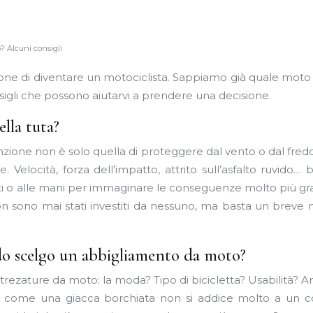
? Alcuni consigli
ione di diventare un motociclista. Sappiamo già quale mo
sigli che possono aiutarvi a prendere una decisione.
ella tuta?
ione non è solo quella di proteggere dal vento o dal fre
e. Velocità, forza dell’impatto, attrito sull’asfalto ruvid
omiti o alle mani per immaginare le conseguenze molto più gr
n sono mai stati investiti da nessuno, ma basta un breve 
o scelgo un abbigliamento da moto?
ttrezature da moto: la moda? Tipo di bicicletta? Usabilit
osì come una giacca borchiata non si addice molto a un 