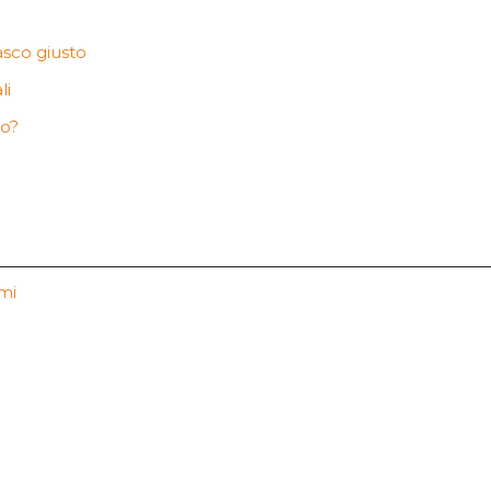
casco giusto
li
to?
mi