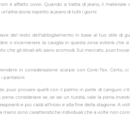
 è affatto ovvio. Quando si tratta di jeans, il materiale
’altra storia rispetto ai jeans di tutti i giorni.
iave del resto dell’abbigliamento in base al tuo stile di gui
idire o incernierare la caviglia in questa zona eviterà che s
to che gli stivali alti siano scomodi. Sul mercato, puoi tro
rendere in considerazione scarpe con Gore-Tex. Certo, c
 i pantaloni.
tte, puoi provare quelli con il palmo in pelle di canguro c
 pena considerare se, se sei un turista, vale la pena investi
raspiranti e più caldi all’inizio e alla fine della stagione. 
lla mano sono caratteristiche individuali che a volte non cor