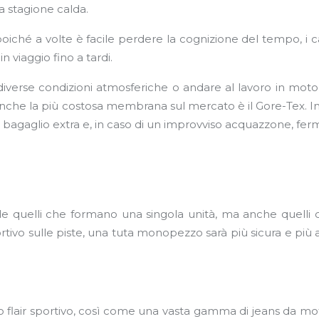
a stagione calda.
poiché a volte è facile perdere la cognizione del tempo, i ca
in viaggio fino a tardi.
diverse condizioni atmosferiche o andare al lavoro in mot
ma anche la più costosa membrana sul mercato è il Gore-Tex.
agaglio extra e, in caso di un improvviso acquazzone, fermarti
quelli che formano una singola unità, ma anche quelli c
rtivo sulle piste, una tuta monopezzo sarà più sicura e più 
o flair sportivo, così come una vasta gamma di jeans da m