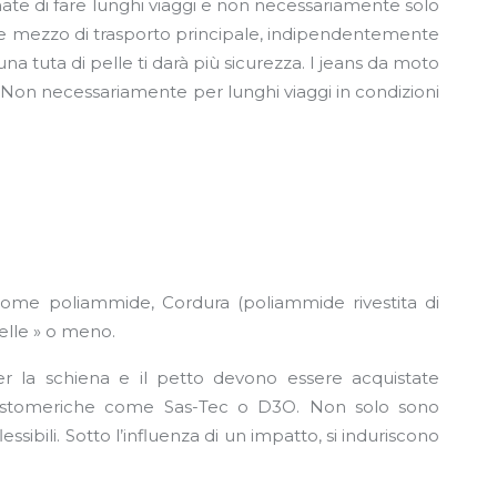
ate di fare lunghi viaggi e non necessariamente solo
come mezzo di trasporto principale, indipendentemente
na tuta di pelle ti darà più sicurezza. I jeans da moto
. Non necessariamente per lunghi viaggi in condizioni
ri come poliammide, Cordura (poliammide rivestita di
elle » o meno.
 per la schiena e il petto devono essere acquistate
 elastomeriche come Sas-Tec o D3O. Non solo sono
bili. Sotto l’influenza di un impatto, si induriscono