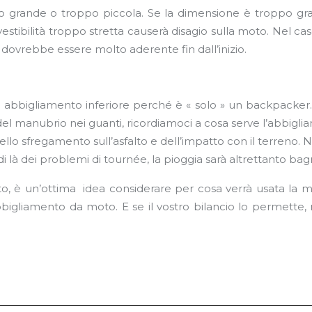
grande o troppo piccola. Se la dimensione è troppo grande,
vestibilità troppo stretta causerà disagio sulla moto. Nel c
i dovrebbe essere molto aderente fin dall’inizio.
n abbigliamento inferiore perché è « solo » un backpacke
del manubrio nei guanti, ricordiamoci a cosa serve l’abbi
ello sfregamento sull’asfalto e dell’impatto con il terreno. 
 di là dei problemi di tournée, la pioggia sarà altrettanto b
, è un’ottima idea considerare per cosa verrà usata la mot
bbigliamento da moto. E se il vostro bilancio lo permette, n