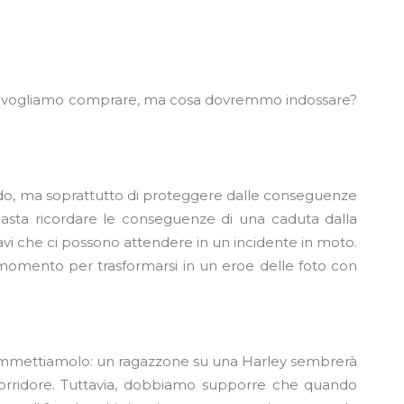
to vogliamo comprare, ma cosa dovremmo indossare?
ddo, ma soprattutto di proteggere dalle conseguenze
o… basta ricordare le conseguenze di una caduta dalla
avi che ci possono attendere in un incidente in moto.
momento per trasformarsi in un eroe delle foto con
à? Ammettiamolo: un ragazzone su una Harley sembrerà
corridore. Tuttavia, dobbiamo supporre che quando