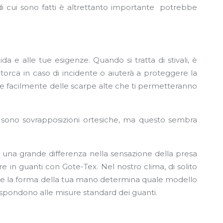
 di cui sono fatti è altrettanto importante potrebbe
da e alle tue esigenze. Quando si tratta di stivali, è
i torca in caso di incidente o aiuterà a proteggere la
vare facilmente delle scarpe alte che ti permetteranno
i sono sovrapposizioni ortesiche, ma questo sembra
’è una grande differenza nella sensazione della presa
re in guanti con Gote-Tex. Nel nostro clima, di solito
A volte la forma della tua mano determina quale modello
rispondono alle misure standard dei guanti.