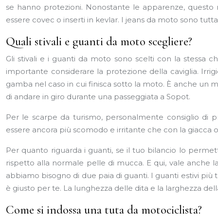
se hanno protezioni. Nonostante le apparenze, questo non
essere covec o inserti in kevlar. I jeans da moto sono tutta un
Quali stivali e guanti da moto scegliere?
Gli stivali e i guanti da moto sono scelti con la stessa ch
importante considerare la protezione della caviglia. Irrig
gamba nel caso in cui finisca sotto la moto. È anche un mi
di andare in giro durante una passeggiata a Sopot.
Per le scarpe da turismo, personalmente consiglio di p
essere ancora più scomodo e irritante che con la giacca o
Per quanto riguarda i guanti, se il tuo bilancio lo perme
rispetto alla normale pelle di mucca. E qui, vale anche la
abbiamo bisogno di due paia di guanti. I guanti estivi più t
è giusto per te. La lunghezza delle dita e la larghezza de
Come si indossa una tuta da motociclista?