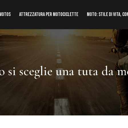
 motos
Attrezzatura per motociclette
Moto: stile di vita, co
 si sceglie una tuta da m