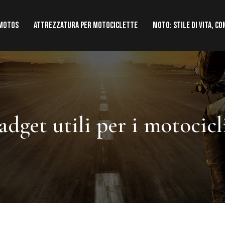
 motos
Attrezzatura per motociclette
Moto: stile di vita, co
adget utili per i motocicl