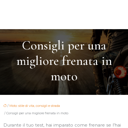
Consigli per una
migliore frenata in
moto
/
Moto: stile di vita, consigli e strada
/ Consigli per una migliore frenata in moto
Durante il tuo test, hai imparato come frenare se l’hai